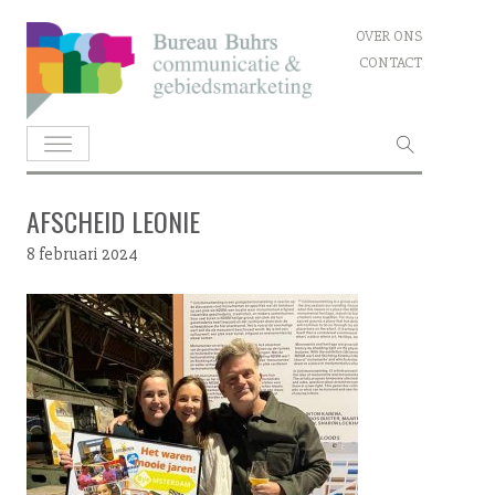
Skip
OVER ONS
to
CONTACT
content
Zoeken
naar:
AFSCHEID LEONIE
8 februari 2024