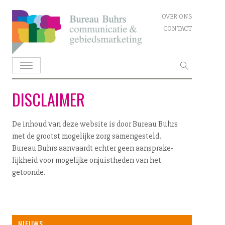
Skip
OVER ONS
to
CONTACT
content
Zoeken
naar:
DISCLAIMER
De inhoud van deze website is door Bureau Buhrs
met de grootst mogelijke zorg sa­men­ge­steld.
Bureau Buhrs aanvaardt echter geen aan­spra­ke­
lijk­heid voor mogelijke on­juist­he­den van het
getoonde.
NIEUWS