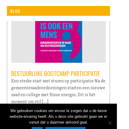
BLOG
BESTUURLIJKE BOOTCAMP PARTICIPATIE
Een sterke start met sturen op participatie Na de
gemeenteraadsverkiezingen starten een nieuwe
raad en college met frisse energie. Dit is hét
moment om stil […]
We gebruiken cookies om ervoor te zorgen dat u de beste
lees verder →
website-ervaring heeft. Als u deze site gebruikt gaan we er
vanuit dat u daarmee akkoord gaat.