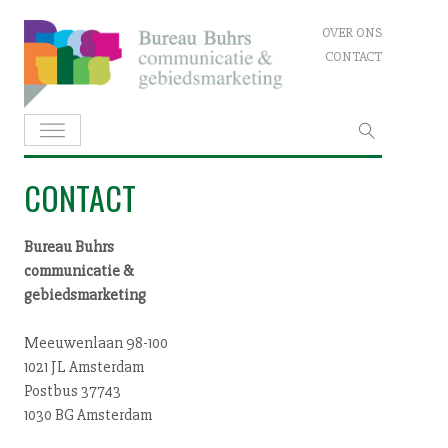
Skip
OVER ONS
to
CONTACT
content
Zoeken
naar:
CONTACT
Bureau Buhrs
com­mu­ni­ca­tie &
ge­bieds­mar­ke­ting
Meeuwenlaan 98-100
1021 JL Amsterdam
Postbus 37743
1030 BG Amsterdam