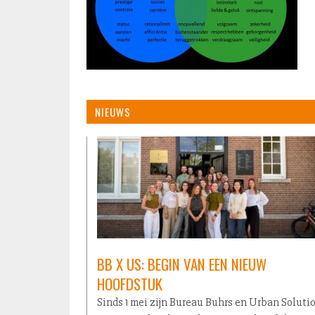
NIEUWS
BB X US: BEGIN VAN EEN NIEUW
HOOFDSTUK
Sinds 1 mei zijn Bureau Buhrs en Urban Soluti