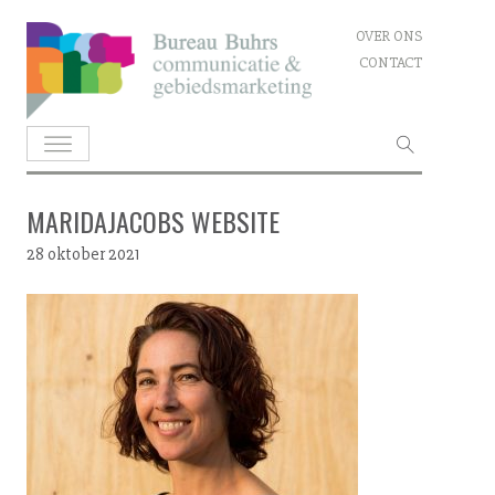
Skip
OVER ONS
to
CONTACT
content
Zoeken
naar:
MARIDAJACOBS WEBSITE
28 oktober 2021