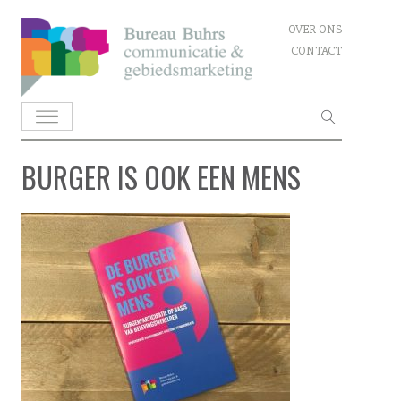
Skip
OVER ONS
to
CONTACT
content
Zoeken
naar:
BURGER IS OOK EEN MENS