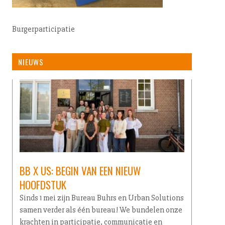
Bur­ger­par­ti­ci­pa­tie
NIEUWS
BB X US: BEGIN VAN EEN NIEUW
HOOFDSTUK
Sinds 1 mei zijn Bureau Buhrs en Urban Solutions
samen verder als één bureau! We bundelen onze
krachten in participatie, communicatie en