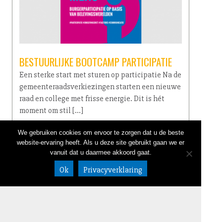
BESTUURLIJKE BOOTCAMP PARTICIPATIE
Een sterke start met sturen op participatie Na de
gemeenteraadsverkiezingen starten een nieuwe
raad en college met frisse energie. Dit is hét
moment om stil […]
We gebruiken cookies om ervoor te zorgen dat u de beste
lees verder →
website-ervaring heeft. Als u deze site gebruikt gaan we er
vanuit dat u daarmee akkoord gaat.
NIEUWSBRIEF
LINKEDIN
CONTACT
020 632 58 05
Ok
Privacyverklaring
DISCLAIMER
info@bureaub
ALGEMENE VOORWAARDEN
uhrs.nl
Meeuwenlaan