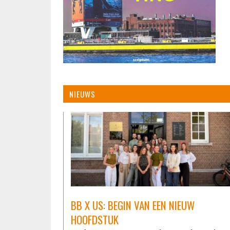
NIEUWS
BB X US: BEGIN VAN EEN NIEUW
HOOFDSTUK