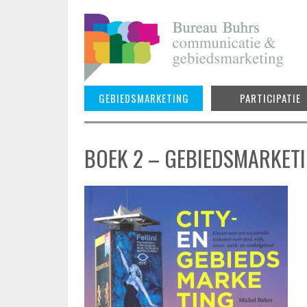
Skip
to
content
GEBIEDSMARKETING
PARTICIPATIE
BOEK 2 – GEBIEDSMARKETI