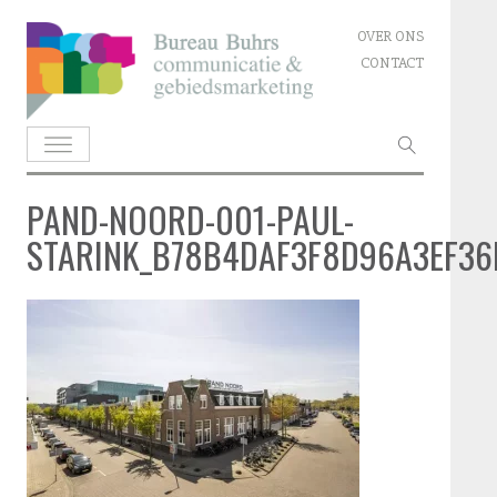
Skip
OVER ONS
to
CONTACT
content
Zoeken
naar:
PAND-NOORD-001-PAUL-
STARINK_B78B4DAF3F8D96A3EF36