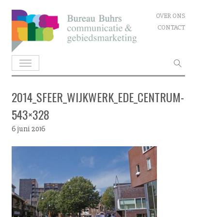
Skip
OVER ONS
to
CONTACT
content
Zoeken
naar:
2014_SFEER_WIJKWERK_EDE_CENTRUM-
543×328
6 juni 2016