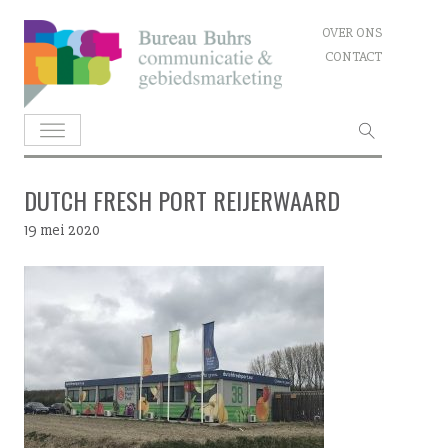
Skip
OVER ONS
to
CONTACT
content
Zoeken
naar:
DUTCH FRESH PORT REIJERWAARD
19 mei 2020