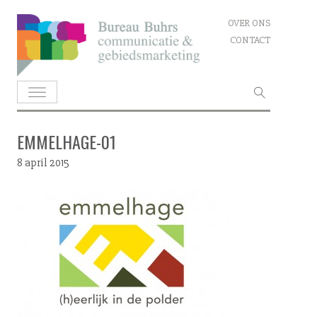
Skip
OVER ONS
to
CONTACT
content
Zoeken
naar:
EMMELHAGE-01
8 april 2015