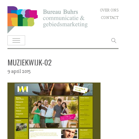
Skip
OVER ONS
to
CONTACT
content
Zoeken
naar:
MUZIEKWIJK-02
9 april 2015