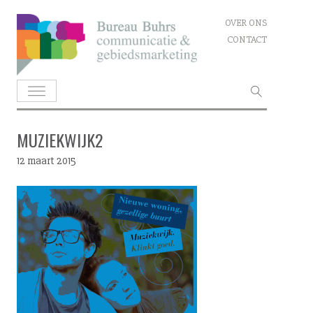
Skip
OVER ONS
to
CONTACT
content
Zoeken
naar:
MUZIEKWIJK2
12 maart 2015