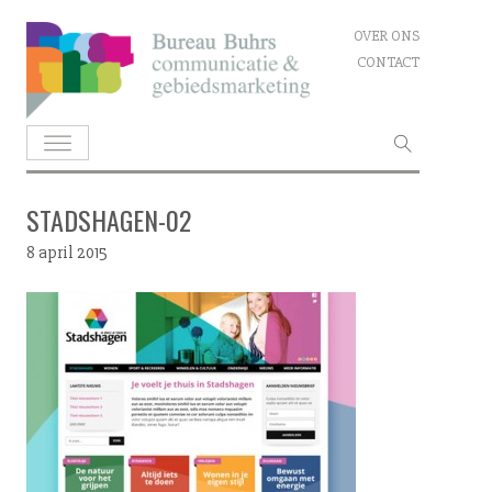
Skip
OVER ONS
to
CONTACT
content
Zoeken
naar:
STADSHAGEN-02
8 april 2015