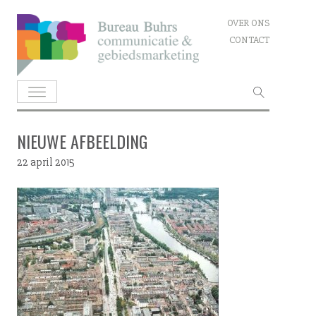
Skip
OVER ONS
to
CONTACT
content
Zoeken
naar:
NIEUWE AFBEELDING
22 april 2015