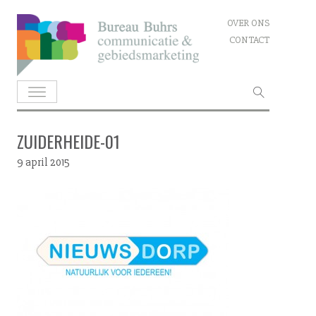
Skip
OVER ONS
to
CONTACT
content
Zoeken
naar:
ZUIDERHEIDE-01
9 april 2015