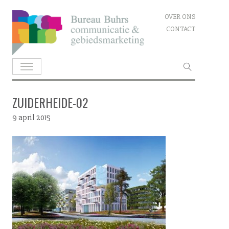
Skip
OVER ONS
to
CONTACT
content
Zoeken
naar:
ZUIDERHEIDE-02
9 april 2015