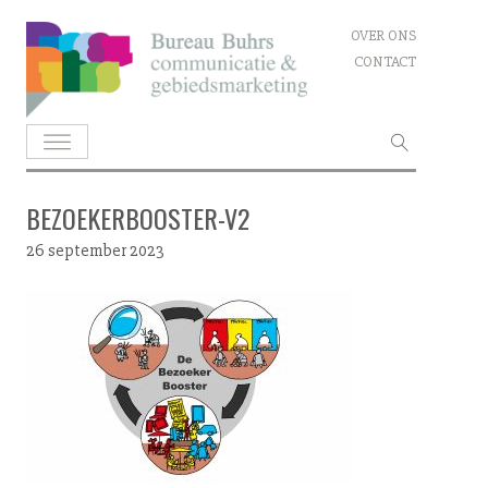
Skip
OVER ONS
to
CONTACT
content
Zoeken
naar:
BEZOEKERBOOSTER-V2
26 september 2023