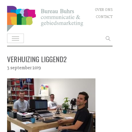
Skip
OVER ONS
to
CONTACT
content
Zoeken
naar:
VERHUIZING LIGGEND2
3 september 2019