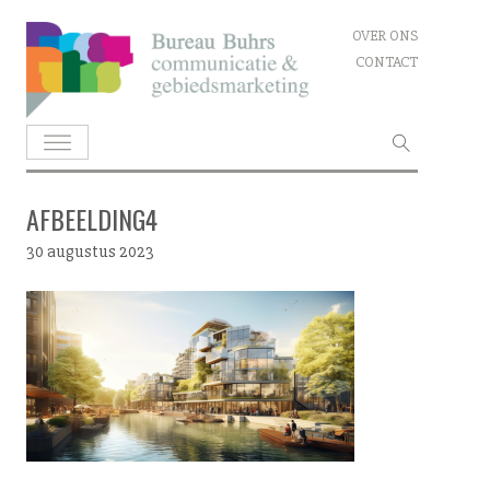
Skip
OVER ONS
to
CONTACT
content
Zoeken
naar:
AFBEELDING4
30 augustus 2023