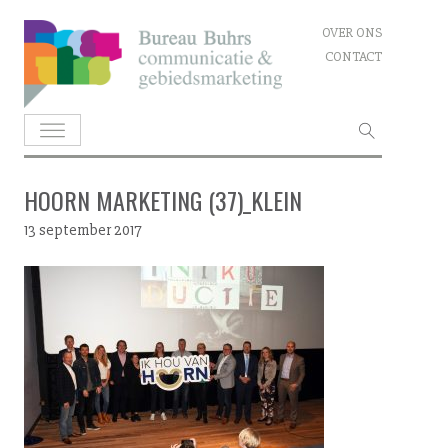
Skip
OVER ONS
to
CONTACT
content
Zoeken
naar:
HOORN MARKETING (37)_KLEIN
13 september 2017