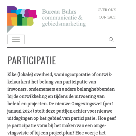
Skip
OVER ONS
to
CONTACT
content
Zoeken
naar:
PARTICIPATIE
Elke (lokale) overheid, wo­ning­cor­po­ra­tie of ont­wik­
ke­laar kent het belang van par­ti­ci­pa­tie van
inwoners, ondernemers en andere be­lang­heb­ben­den
bij de ont­wik­ke­ling en tijdens de uitvoering van
beleid en projecten. De nieuwe Om­ge­vings­wet (per 1
januari 2024) stelt deze partijen echter voor nieuwe
uitdagingen op het gebied van par­ti­ci­pa­tie. Hoe geef
je par­ti­ci­pa­tie vorm bij het maken van een om­ge­
vings­vi­sie of bij een projectplan? Hoe voer je het