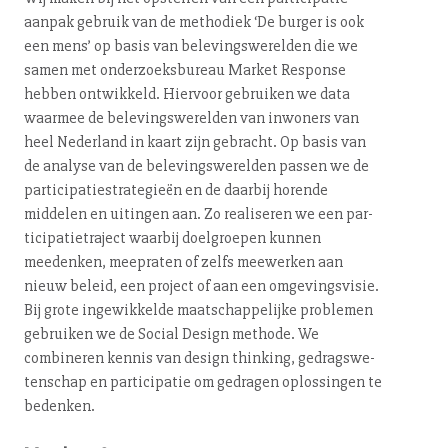
aan­pak gebruik van de methodiek ‘De burger is ook
een mens’ op basis van be­le­vings­we­rel­den die we
samen met on­der­zoeks­bu­reau Market Response
hebben ontwikkeld. Hiervoor gebruiken we data
waarmee de be­le­vings­we­rel­den van inwoners van
heel Nederland in kaart zijn gebracht. Op basis van
de analyse van de be­le­vings­we­rel­den passen we de
par­ti­ci­pa­tie­stra­te­gieën en de daarbij horende
middelen en uitingen aan. Zo realiseren we een par­
ti­ci­pa­tie­tra­ject waarbij doelgroepen kunnen
meedenken, meepraten of zelfs meewerken aan
nieuw beleid, een project of aan een om­ge­vings­vi­sie.
Bij grote in­ge­wik­kel­de maat­schap­pe­lij­ke problemen
gebruiken we de Social Design methode. We
combineren kennis van design thinking, ge­drags­we­
ten­schap en par­ti­ci­pa­tie om gedragen oplossingen te
bedenken.