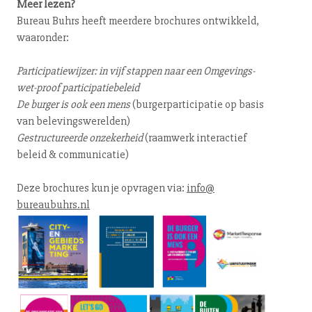
Meer lezen?
Bureau Buhrs heeft meerdere brochures ontwikkeld,
waaronder:
Par­ti­ci­pa­tie­wij­zer: in vijf stappen naar een Om­ge­vings­
wet-proof par­ti­ci­pa­tie­be­leid
De burger is ook een mens
(bur­ger­par­ti­ci­pa­tie op basis
van be­le­vings­we­rel­den)
Ge­struc­tu­reer­de onzekerheid
(raamwerk interactief
beleid & com­mu­ni­ca­tie)
Deze brochures kun je opvragen via:
info@​
bureaubuhrs.​nl