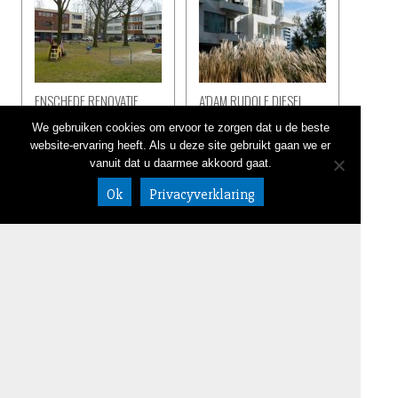
ENSCHEDE RENOVATIE
A’DAM RUDOLF DIESEL
We gebruiken cookies om ervoor te zorgen dat u de beste
website-ervaring heeft. Als u deze site gebruikt gaan we er
vanuit dat u daarmee akkoord gaat.
Ok
Privacyverklaring
VISIE MAASTRICHT
ALKMAAR PARKEREN