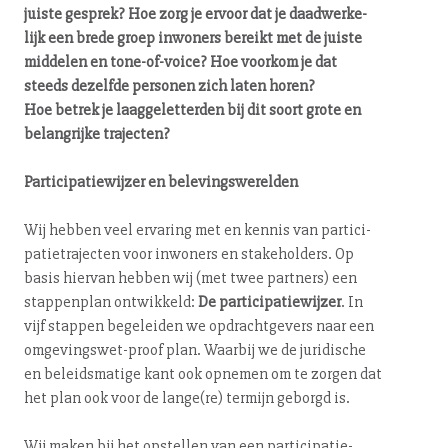
juiste gesprek? Hoe zorg je ervoor dat je daad­wer­ke­
lijk een brede groep inwoners bereikt met de juiste
middelen en to­ne-of-voi­ce? Hoe voorkom je dat
steeds dezelfde personen zich laten horen?
Hoe betrek je laag­ge­let­ter­den bij dit soort grote en
belangrijke trajecten?
Par­ti­ci­pa­tie­wij­zer en be­le­vings­we­rel­den
Wij hebben veel ervaring met en kennis van par­ti­ci­
pa­tie­tra­jec­ten voor inwoners en sta­ke­hol­ders. Op
basis hiervan hebben wij (met twee partners) een
stappenplan ontwikkeld:
De par­ti­ci­pa­tie­wij­zer
. In
vijf stappen begeleiden we op­dracht­ge­vers naar een
om­ge­vings­wet-proof plan. Waarbij we de juridische
en be­leids­ma­ti­ge kant ook opnemen om te zorgen dat
het plan ook voor de lange(re) termijn geborgd is.
Wij maken bij het opstellen van een par­ti­ci­pa­tie-