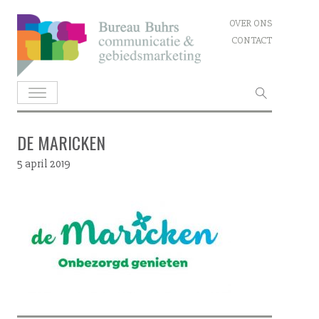
Skip
OVER ONS
to
CONTACT
content
Zoeken
naar:
DE MARICKEN
5 april 2019