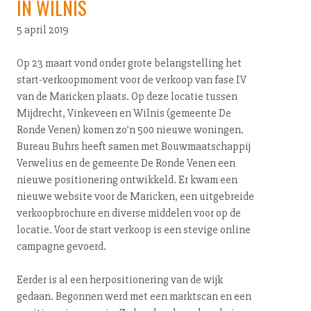
IN WILNIS
5 april 2019
Op 23 maart vond onder grote be­lang­stel­ling het
start-ver­koop­mo­ment voor de verkoop van fase IV
van de Maricken plaats. Op deze locatie tussen
Mijdrecht, Vinkeveen en Wilnis (gemeente De
Ronde Venen) komen zo’n 500 nieuwe woningen.
Bureau Buhrs heeft samen met Bouw­maat­schap­pij
Verwelius en de gemeente De Ronde Venen een
nieuwe po­si­ti­o­ne­ring ontwikkeld. Er kwam een
nieuwe website voor de Maricken, een uitgebreide
ver­koop­bro­chu­re en diverse middelen voor op de
locatie. Voor de start verkoop is een stevige online
campagne gevoerd.
Eerder is al een her­po­si­ti­o­ne­ring van de wijk
gedaan. Begonnen werd met een marktscan en een