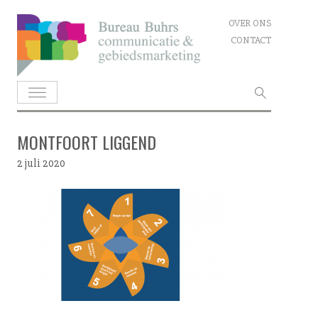
Skip
OVER ONS
to
CONTACT
content
Zoeken
naar:
MONTFOORT LIGGEND
2 juli 2020