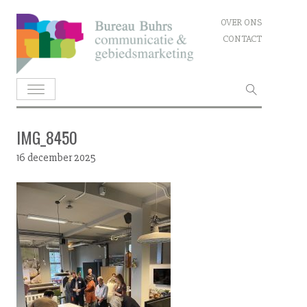
Skip
OVER ONS
to
CONTACT
content
Zoeken
naar:
IMG_8450
16 december 2025