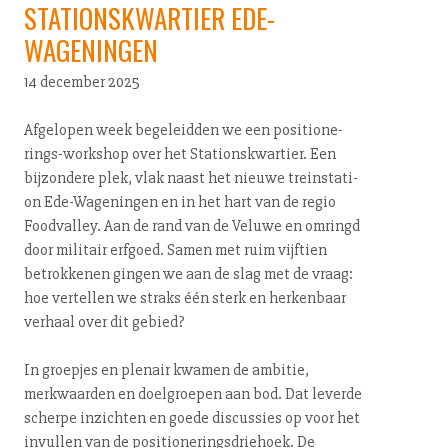
STATIONSKWARTIER EDE-
WAGENINGEN
14 december 2025
Afgelopen week begeleidden we een po­si­ti­o­ne­
rings-work­shop over het Sta­ti­ons­kwar­tier. Een
bijzondere plek, vlak naast het nieuwe trein­sta­ti­
on Ede-Wa­ge­nin­gen en in het hart van de regio
Foodvalley. Aan de rand van de Veluwe en omringd
door militair erfgoed. Samen met ruim vijftien
betrokkenen gingen we aan de slag met de vraag:
hoe vertellen we straks één sterk en herkenbaar
verhaal over dit gebied?
In groepjes en plenair kwamen de ambitie,
merkwaarden en doelgroepen aan bod. Dat leverde
scherpe inzichten en goede discussies op voor het
invullen van de po­si­ti­o­ne­rings­drie­hoek. De