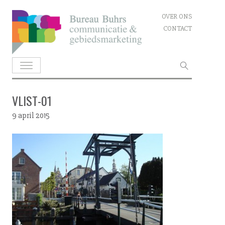
Skip
OVER ONS
to
CONTACT
content
Zoeken
naar:
VLIST-01
9 april 2015