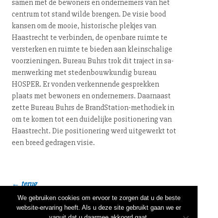
samen met de bewoners en ondernemers van het
centrum tot stand wilde brengen. De visie bood
kansen om de mooie, historische plekjes van
Haastrecht te verbinden, de openbare ruimte te
versterken en ruimte te bieden aan klein­scha­li­ge
voor­zie­nin­gen. Bureau Buhrs trok dit traject in sa­
men­wer­king met ste­den­bouw­kun­dig bureau
HOSPER. Er vonden verkennende gesprekken
plaats met bewoners en ondernemers. Daarnaast
zette Bureau Buhrs de Brand­Sta­ti­on-me­tho­diek in
om te komen tot een duidelijke po­si­ti­o­ne­ring van
Haastrecht. Die po­si­ti­o­ne­ring werd uitgewerkt tot
een breed gedragen visie.
← terug
We gebruiken cookies om ervoor te zorgen dat u de beste
website-ervaring heeft. Als u deze site gebruikt gaan we er
NIEUWSBRIEF
LINKEDIN
CONTACT
020 632 58 05
vanuit dat u daarmee akkoord gaat.