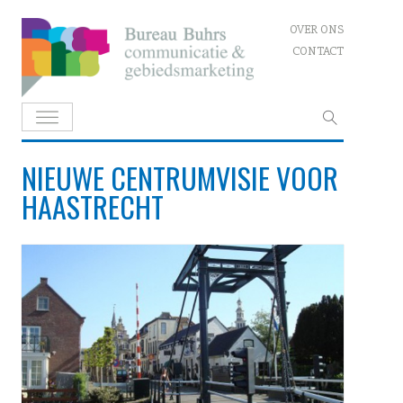
Skip
OVER ONS
to
CONTACT
content
Zoeken
naar:
NIEUWE CENTRUMVISIE VOOR
HAASTRECHT