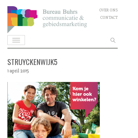
Skip
OVER ONS
to
CONTACT
content
Zoeken
naar:
STRUYCKENWIJK5
1 april 2015