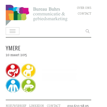
Skip
OVER ONS
to
CONTACT
content
Zoeken
naar:
YMERE
20 maart 2015
NIEUWSBRIEF
LINKEDIN
CONTACT
020 632 58 05