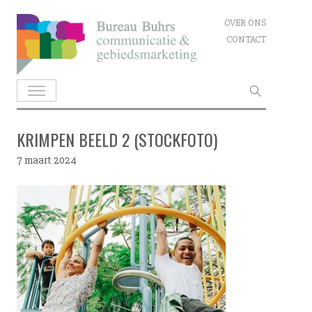
Skip
OVER ONS
to
CONTACT
content
Zoeken
naar:
KRIMPEN BEELD 2 (STOCKFOTO)
7 maart 2024