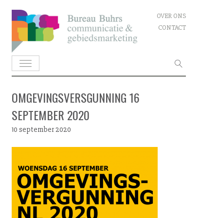
Skip
OVER ONS
to
CONTACT
content
Zoeken
naar:
OMGEVINGSVERSGUNNING 16
SEPTEMBER 2020
10 september 2020