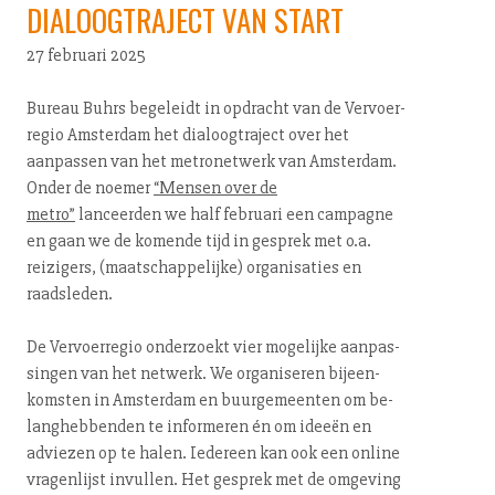
DIALOOGTRAJECT VAN START
27 februari 2025
Bureau Buhrs begeleidt in opdracht van de Ver­voer­
re­gio Amsterdam het dia­loog­tra­ject over het
aanpassen van het me­tro­net­werk van Amsterdam.
Onder de noemer
“Mensen over de
metro”
lanceerden we half februari een campagne
en gaan we de komende tijd in gesprek met o.a.
reizigers, (maat­schap­pe­lij­ke) or­ga­ni­sa­ties en
raadsleden.
De Ver­voer­re­gio onderzoekt vier mogelijke aan­pas­
sin­gen van het netwerk. We organiseren bij­een­
kom­sten in Amsterdam en buur­ge­meen­ten om be­
lang­heb­ben­den te informeren én om ideeën en
adviezen op te halen. Iedereen kan ook een online
vragenlijst invullen. Het gesprek met de omgeving