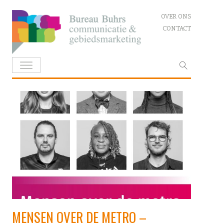
Skip
OVER ONS
to
CONTACT
content
Zoeken
naar:
MENSEN OVER DE METRO –