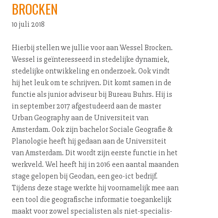
BROCKEN
10 juli 2018
Hierbij stellen we jullie voor aan Wessel Brocken.
Wessel is geïnteresseerd in stedelijke dynamiek,
stedelijke ont­wik­ke­ling en onderzoek. Ook vindt
hij het leuk om te schrijven. Dit komt samen in de
functie als junior adviseur bij Bureau Buhrs. Hij is
in september 2017 af­ge­stu­deerd aan de master
Urban Geography aan de Uni­ver­si­teit van
Amsterdam. Ook zijn bachelor Sociale Geografie &
Planologie heeft hij gedaan aan de Uni­ver­si­teit
van Amsterdam. Dit wordt zijn eerste functie in het
werkveld. Wel heeft hij in 2016 een aantal maanden
stage gelopen bij Geodan, een geo-ict bedrijf.
Tijdens deze stage werkte hij voor­na­me­lijk mee aan
een tool die ge­o­gra­fi­sche informatie toe­gan­ke­lijk
maakt voor zowel spe­ci­a­lis­ten als niet-spe­ci­a­lis­