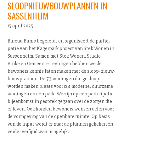
SLOOPNIEUWBOUWPLANNEN IN
SASSENHEIM
15 april 2025
Bureau Buhrs begeleidt en organiseert de par­ti­ci­
pa­tie van het Kagerpark project van Stek Wonen in
Sassenheim. Samen met Stek Wonen, Studio
Vinke en Gemeente Teylingen hebben we de
bewoners kennis laten maken met de sloop-nieuw­
bouw­plan­nen. De 73 woningen die gesloopt
worden maken plaats voor 124 moderne, duurzame
woningen en een park. We zijn op een par­ti­ci­pa­tie­
bij­een­komst in gesprek gegaan over de zorgen die
er leven. Ook konden bewoners wensen delen voor
de vormgeving van de openbare ruimte. Op basis
van de input wordt er naar de plannen gekeken en
verder verfijnd waar mogelijk.