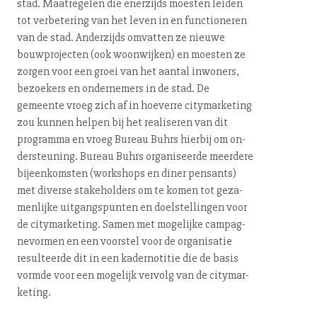
stad. Maatregelen die enerzijds moesten leiden
tot verbetering van het leven in en func­ti­o­ne­ren
van de stad. Anderzijds omvatten ze nieuwe
bouw­pro­jec­ten (ook woonwijken) en moesten ze
zorgen voor een groei van het aantal inwoners,
bezoekers en ondernemers in de stad. De
gemeente vroeg zich af in hoeverre ci­ty­mar­ke­ting
zou kunnen helpen bij het realiseren van dit
programma en vroeg Bureau Buhrs hierbij om on­
der­steu­ning. Bureau Buhrs or­ga­ni­seer­de meerdere
bij­een­kom­sten (workshops en diner pensants)
met diverse sta­ke­hol­ders om te komen tot ge­za­
men­lij­ke uit­gangs­pun­ten en doel­stel­lin­gen voor
de ci­ty­mar­ke­ting. Samen met mogelijke cam­pag­
ne­vor­men en een voorstel voor de organisatie
resulteerde dit in een ka­der­no­ti­tie die de basis
vormde voor een mogelijk vervolg van de ci­ty­mar­
ke­ting.