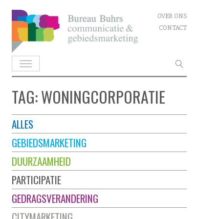
Skip
OVER ONS
to
CONTACT
content
Zoeken
naar:
TAG: WONINGCORPORATIE
ALLES
GEBIEDSMARKETING
DUURZAAMHEID
PARTICIPATIE
GEDRAGSVERANDERING
CITYMARKETING