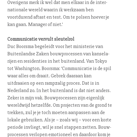
Overigens merk ik wel dat men elkaar in de in­ter­
na­ti­o­na­le wereld waarin ik werkzaam ben
voortdurend aftast en test. Om te polsen hoever je
kan gaan. Manager of niet.’
Com­mu­ni­ca­tie vervult sleutelrol
Duc Boorsma begeleidt voor het ministerie van
Bui­ten­land­se Zaken bouw­pro­ces­sen van kan­se­la­
rij­en en residenties in het buitenland. Van Tokyo
tot Washington. Boorsma: ‘Com­mu­ni­ca­tie is de spil
waar alles om draait. Gebrek daaraan kan
uitdraaien op een rampzalig proces. Dat is in
Nederland zo. In het buitenland is dat niet anders.
Zeker in mijn vak. Bouw­pro­ces­sen zijn eigenlijk
wereldwijd hetzelfde. Om projecten van de grond te
trekken, zul je je toch moeten aanpassen aan de
lokale gebruiken. Als je – zoals wij – voor een korte
periode invliegt, wil je snel stappen zetten. Bouw­
pro­ces­sen verlopen emotioneel en daardoor kom je