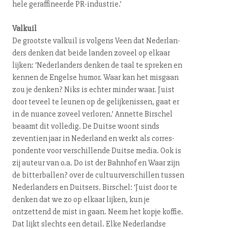
hele ge­raf­fi­neer­de PR-in­du­strie.’
Valkuil
De grootste valkuil is volgens Veen dat Ne­der­lan­
ders denken dat beide landen zoveel op elkaar
lijken: ‘Ne­der­lan­ders denken de taal te spreken en
kennen de Engelse humor. Waar kan het misgaan
zou je denken? Niks is echter minder waar. Juist
door teveel te leunen op de ge­lij­ke­nis­sen, gaat er
in de nuance zoveel verloren.’ Annette Birschel
beaamt dit volledig. De Duitse woont sinds
zeventien jaar in Nederland en werkt als cor­res­
pon­den­te voor ver­schil­len­de Duitse media. Ook is
zij auteur van o.a. Do ist der Bahnhof en Waar zijn
de bit­ter­bal­len? over de cul­tuur­ver­schil­len tussen
Ne­der­lan­ders en Duitsers. Birschel: ‘Juist door te
denken dat we zo op elkaar lijken, kun je
ontzettend de mist in gaan. Neem het kopje koffie.
Dat lijkt slechts een detail. Elke Nederlandse