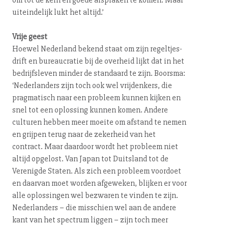
om tot de kern en goede afspraken te komen. Maar
uit­ein­de­lijk lukt het altijd.’
Vrije geest
Hoewel Nederland bekend staat om zijn re­gel­tjes­
drift en bu­reau­cra­tie bij de overheid lijkt dat in het
be­drijfs­le­ven minder de standaard te zijn. Boorsma:
‘Ne­der­lan­ders zijn toch ook wel vrijdenkers, die
pragmatisch naar een probleem kunnen kijken en
snel tot een oplossing kunnen komen. Andere
culturen hebben meer moeite om afstand te nemen
en grijpen terug naar de zekerheid van het
contract. Maar daardoor wordt het probleem niet
altijd opgelost. Van Japan tot Duitsland tot de
Verenigde Staten. Als zich een probleem voordoet
en daarvan moet worden afgeweken, blijken er voor
alle oplossingen wel bezwaren te vinden te zijn.
Ne­der­lan­ders – die misschien wel aan de andere
kant van het spectrum liggen – zijn toch meer