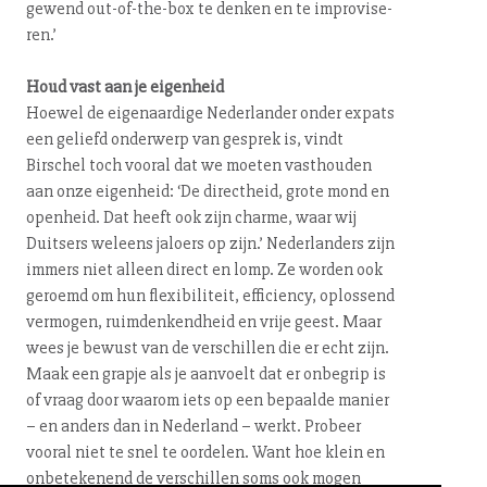
gewend out-of-the-box te denken en te im­pro­vi­se­
ren.’
Houd vast aan je eigenheid
Hoewel de ei­gen­aar­di­ge Nederlander onder expats
een geliefd onderwerp van gesprek is, vindt
Birschel toch vooral dat we moeten vasthouden
aan onze eigenheid: ‘De directheid, grote mond en
openheid. Dat heeft ook zijn charme, waar wij
Duitsers weleens jaloers op zijn.’ Ne­der­lan­ders zijn
immers niet alleen direct en lomp. Ze worden ook
geroemd om hun flexi­bi­li­teit, efficiency, oplossend
vermogen, ruim­den­kend­heid en vrije geest. Maar
wees je bewust van de verschillen die er echt zijn.
Maak een grapje als je aanvoelt dat er onbegrip is
of vraag door waarom iets op een bepaalde manier
– en anders dan in Nederland – werkt. Probeer
vooral niet te snel te oordelen. Want hoe klein en
on­be­te­ke­nend de verschillen soms ook mogen