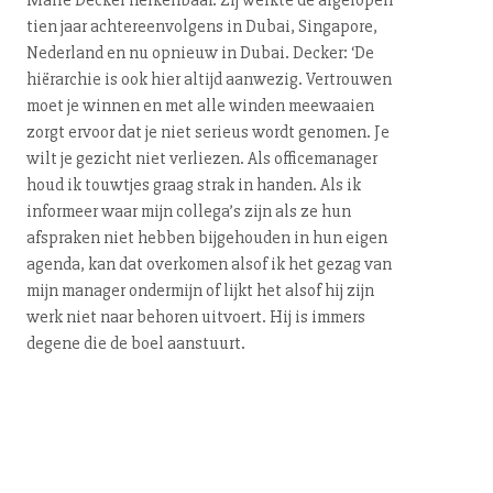
Marie Decker herkenbaar. Zij werkte de afgelopen
tien jaar ach­ter­een­vol­gens in Dubai, Singapore,
Nederland en nu opnieuw in Dubai. Decker: ‘De
hiërarchie is ook hier altijd aanwezig. Vertrouwen
moet je winnen en met alle winden meewaaien
zorgt ervoor dat je niet serieus wordt genomen. Je
wilt je gezicht niet verliezen. Als of­fi­cema­na­ger
houd ik touwtjes graag strak in handen. Als ik
informeer waar mijn collega’s zijn als ze hun
afspraken niet hebben bijgehouden in hun eigen
agenda, kan dat overkomen alsof ik het gezag van
mijn manager ondermijn of lijkt het alsof hij zijn
werk niet naar behoren uitvoert. Hij is immers
degene die de boel aanstuurt.