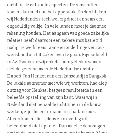
dicht bij de culturele aspecten. De verschillen
komen dan snel aan het oppervlak. En dan blijken
wij Ne­der­lan­ders toch wel erg direct en soms een
ongeduldig volkje. In vele landen moet je daarmee
rekening houden. Het aangaan van goede zakelijke
relaties heeft daarvoor een zekere in­cu­ba­tie­tijd
nodig. Je werkt eerst aan een onderlinge ver­trou­
wens­band om tot zaken over te gaan. Bij­voor­beeld
in Azië werkten wij enkele jaren geleden samen
met de ge­re­nom­meer­de Nederlandse architect
Hubert-Jan Henket aan een kanselarij in Bangkok.
De lokale aannemer met wie wij werkten, had diep
ontzag voor Henket, hetgeen resulteerde in een
beleefde opstelling van zijn kant. Waar wij in
Nederland met bepaalde richtlijnen in de bouw
werken, zijn die er uiteraard in Thailand ook.
Alleen komen die tijdens zo’n overleg uit
beleefdheid niet op tafel. Dan moet je doorvragen