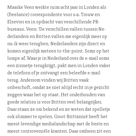
Maaike Veen werkte ruim acht jaar in Londen als
(freelance) cor­res­pon­den­te voor o.a. Trouw en
Elsevier en in opdracht van ver­schil­len­de PR-
bureaus. Veen: ‘De verschillen vallen tussen Ne­
der­lan­ders en Britten vallen me eigenlijk meer op
nu ik weer terugben. Ne­der­lan­ders zijn direct en
komen eigenlijk meteen to-the-point. Soms op het
lompe af. Waar je in Nederland over de e-mail soms
een zinnetje terugkrijgt, pakt men in Londen vaker
de telefoon of je ontvangt een beleefde e-mail
terug. Andersom vinden wij Britten vaak
onbeschoft, omdat ze niet altijd recht in je gezicht
zeggen waar het op staat. Het onderhouden van
goede relaties is voor Britten veel be­lang­rij­ker.
Daar staan ze om bekend en ze weten dat spelletje
ook slimmer te spelen. Groot-Brit­tan­nië heeft het
meest levendige me­dia­land­schap met de beste en
meest controversiële kranten. Daar omheen zit een