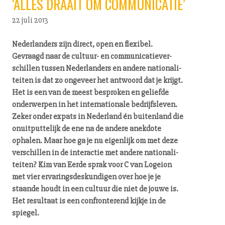
‘ALLES DRAAIT OM COMMUNICATIE’
22 juli 2013
Ne­der­lan­ders zijn direct, open en flexibel.
Gevraagd naar de cultuur- en com­mu­ni­ca­tie­ver­
schil­len tussen Ne­der­lan­ders en andere na­ti­o­na­li­
tei­ten is dat zo ongeveer het antwoord dat je krijgt.
Het is een van de meest besproken en geliefde
onderwerpen in het in­ter­na­ti­o­na­le be­drijfs­le­ven.
Zeker onder expats in Nederland én buitenland die
on­uit­put­te­lijk de ene na de andere anekdote
ophalen. Maar hoe ga je nu eigenlijk om met deze
verschillen in de interactie met andere na­ti­o­na­li­
tei­ten? Kim van Eerde sprak voor C van Logeion
met vier er­va­rings­des­kun­di­gen over hoe je je
staande houdt in een cultuur die niet de jouwe is.
Het resultaat is een con­fron­te­rend kijkje in de
spiegel.