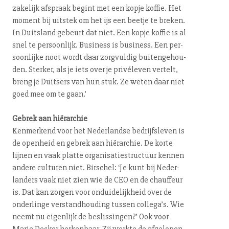
zakelijk afspraak begint met een kopje koffie. Het
moment bij uitstek om het ijs een beetje te breken.
In Duitsland gebeurt dat niet. Een kopje koffie is al
snel te persoonlijk. Business is business. Een per­
soon­lij­ke noot wordt daar zorgvuldig bui­ten­ge­hou­
den. Sterker, als je iets over je privéleven vertelt,
breng je Duitsers van hun stuk. Ze weten daar niet
goed mee om te gaan.’
Gebrek aan hiërarchie
Kenmerkend voor het Nederlandse be­drijfs­le­ven is
de openheid en gebrek aan hiërarchie. De korte
lijnen en vaak platte or­ga­ni­sa­tie­struc­tuur kennen
andere culturen niet. Birschel: ‘Je kunt bij Ne­der­
lan­ders vaak niet zien wie de CEO en de chauffeur
is. Dat kan zorgen voor on­dui­de­lijk­heid over de
onderlinge ver­stand­hou­ding tussen collega’s. Wie
neemt nu eigenlijk de be­slis­sin­gen?’ Ook voor