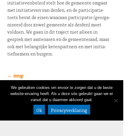
ini­ti­a­tie­ven­be­leid stelt hoe de gemeente omgaat
met ini­ti­a­tie­ven van derden, en de par­ti­ci­pa­tie­
toets bevat de eisen waaraan par­ti­ci­pa­tie (ge­or­ga­
ni­seerd door zowel gemeente als derden) moet
voldoen. We gaan in dit traject niet alleen in
gesprek met amtenaren en de ge­meen­te­raad, maar
ook met belangrijke ke­ten­part­ners en met ini­ti­a­
tief­ne­mers en burgers.
← terug
We gebruiken cookies om ervoor te zorgen dat u de beste
website-ervaring heeft. Als u deze site gebruikt gaan we er
NIEUWSBRIEF
LINKEDIN
CONTACT
020 632 58 05
vanuit dat u daarmee akkoord gaat.
DISCLAIMER
info@bureaub
ALGEMENE VOORWAARDEN
uhrs.nl
Ok
Privacyverklaring
Meeuwenlaan
98-100