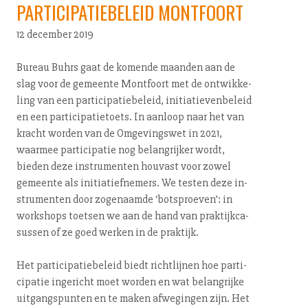
PARTICIPATIEBELEID MONTFOORT
12 december 2019
Bureau Buhrs gaat de komende maanden aan de
slag voor de gemeente Montfoort met de ont­wik­ke­
ling van een par­ti­ci­pa­tie­be­leid, ini­ti­a­tie­ven­be­leid
en een par­ti­ci­pa­tie­toets. In aanloop naar het van
kracht worden van de Om­ge­vings­wet in 2021,
waarmee par­ti­ci­pa­tie nog be­lang­rij­ker wordt,
bieden deze in­stru­men­ten houvast voor zowel
gemeente als ini­ti­a­tief­ne­mers. We testen deze in­
stru­men­ten door zogenaamde ‘botsproeven’: in
workshops toetsen we aan de hand van prak­tijk­ca­
sus­sen of ze goed werken in de praktijk.
Het par­ti­ci­pa­tie­be­leid biedt richtlijnen hoe par­ti­
ci­pa­tie ingericht moet worden en wat belangrijke
uit­gangs­pun­ten en te maken afwegingen zijn. Het