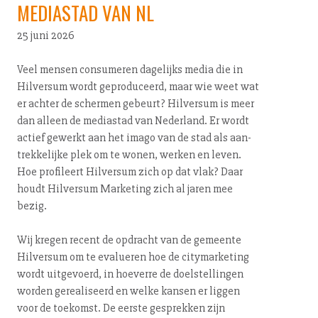
MEDIASTAD VAN NL
25 juni 2026
Veel mensen consumeren dagelijks media die in
Hilversum wordt ge­pro­du­ceerd, maar wie weet wat
er achter de schermen gebeurt? Hilversum is meer
dan alleen de mediastad van Nederland. Er wordt
actief gewerkt aan het imago van de stad als aan­
trek­ke­lij­ke plek om te wonen, werken en leven.
Hoe profileert Hilversum zich op dat vlak? Daar
houdt Hilversum Marketing zich al jaren mee
bezig.
Wij kregen recent de opdracht van de gemeente
Hilversum om te evalueren hoe de ci­ty­mar­ke­ting
wordt uitgevoerd, in hoeverre de doel­stel­lin­gen
worden ge­re­a­li­seerd en welke kansen er liggen
voor de toekomst. De eerste gesprekken zijn