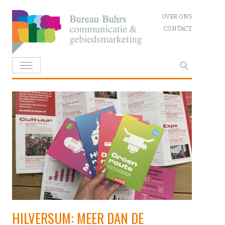
Skip
OVER ONS
to
CONTACT
content
Zoeken
naar:
HILVERSUM: MEER DAN DE