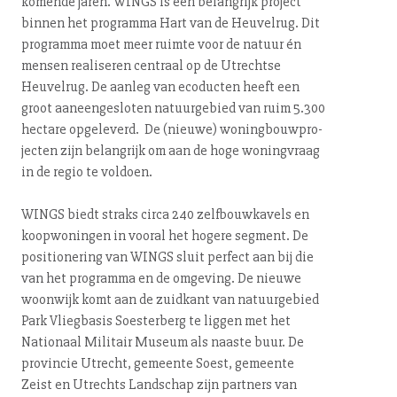
komende jaren. WINGS is een belangrijk project
binnen het programma Hart van de Heuvelrug. Dit
programma moet meer ruimte voor de natuur én
mensen realiseren centraal op de Utrechtse
Heuvelrug. De aanleg van ecoducten heeft een
groot aan­een­ge­slo­ten na­tuur­ge­bied ​​van ruim 5.300
hectare opgeleverd. De (nieuwe) wo­ning­bouw­pro­
jec­ten zijn belangrijk om aan de hoge woningvraag
in de regio te voldoen.
WINGS biedt straks circa 240 zelf­bouw­ka­vels en
koop­wo­nin­gen in vooral het hogere segment. De
po­si­ti­o­ne­ring van WINGS sluit perfect aan bij die
van het programma en de omgeving. De nieuwe
woonwijk komt aan de zuidkant van na­tuur­ge­bied
Park Vliegbasis Soesterberg te liggen met het
Nationaal Militair Museum als naaste buur. De
provincie Utrecht, gemeente Soest, gemeente
Zeist en Utrechts Landschap zijn partners van