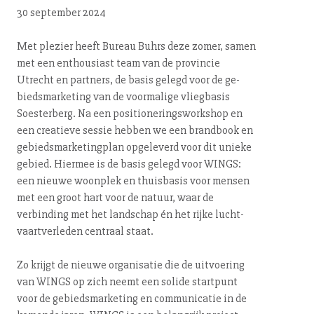
30 september 2024
Met plezier heeft Bureau Buhrs deze zomer, samen
met een enthousiast team van de provincie
Utrecht en partners, de basis gelegd voor de ge­
bieds­mar­ke­ting van de voormalige vliegbasis
Soesterberg. Na een po­si­ti­o­ne­rings­work­shop en
een creatieve sessie hebben we een brandbook en
ge­bieds­mar­ke­ting­plan opgeleverd voor dit unieke
gebied. Hiermee is de basis gelegd voor WINGS:
een nieuwe woonplek en thuisbasis voor mensen
met een groot hart voor de natuur, waar de
verbinding met het landschap én het rijke lucht­
vaart­ver­le­den centraal staat.
Zo krijgt de nieuwe organisatie die de uitvoering
van WINGS op zich neemt een solide startpunt
voor de ge­bieds­mar­ke­ting en com­mu­ni­ca­tie in de