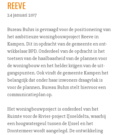
REEVE
24 januari 2017
Bureau Buhrs is gevraagd voor de po­si­ti­o­ne­ring van
het ambitieuze wo­ning­bouw­pro­ject Reeve in
Kampen. Dit in opdracht van de gemeente en ont­
wik­ke­laar BPD. Onderdeel van de opdracht is het
toetsen van de haal­baar­heid van de plannen voor
de woningbouw en het helder krijgen van de uit­
gangs­pun­ten. Ook vindt de gemeente Kampen het
belangrijk dat onder haar inwoners draagvlak is
voor de plannen. Bureau Buhrs stelt hiervoor een
com­mu­ni­ca­tie­plan op.
Het wo­ning­bouw­pro­ject is onderdeel van het
Ruimte voor de Ri­vier-pro­ject IJsseldelta, waarbij
een hoog­wa­ter­geul tussen de IJssel en het
Drontermeer wordt aangelegd. De ont­wik­ke­ling