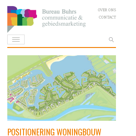
Skip
OVER ONS
to
CONTACT
content
Zoeken
naar:
POSITIONERING WONINGBOUW