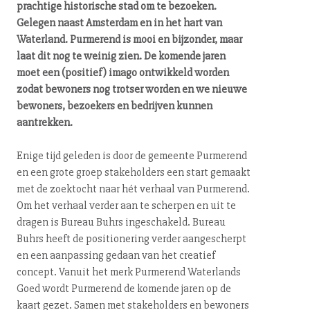
prachtige historische stad om te bezoeken.
Gelegen naast Amsterdam en in het hart van
Waterland. Purmerend is mooi en bijzonder, maar
laat dit nog te weinig zien. De komende jaren
moet een (positief) imago ontwikkeld worden
zodat bewoners nog trotser worden en we nieuwe
bewoners, bezoekers en bedrijven kunnen
aantrekken.
Enige tijd geleden is door de gemeente Purmerend
en een grote groep sta­ke­hol­ders een start gemaakt
met de zoektocht naar hét verhaal van Purmerend.
Om het verhaal verder aan te scherpen en uit te
dragen is Bureau Buhrs in­ge­scha­keld. Bureau
Buhrs heeft de po­si­ti­o­ne­ring verder aan­ge­scherpt
en een aanpassing gedaan van het creatief
concept. Vanuit het merk Purmerend Waterlands
Goed wordt Purmerend de komende jaren op de
kaart gezet. Samen met sta­ke­hol­ders en bewoners