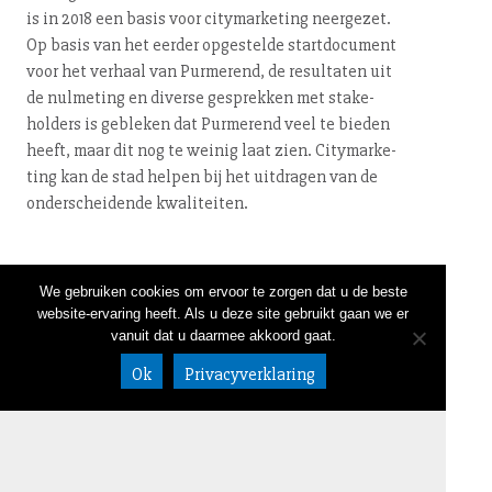
is in 2018 een basis voor ci­ty­mar­ke­ting neergezet.
Op basis van het eerder opgestelde start­do­cu­ment
voor het verhaal van Purmerend, de resultaten uit
de nulmeting en diverse gesprekken met sta­ke­
hol­ders is gebleken dat Purmerend veel te bieden
heeft, maar dit nog te weinig laat zien. Ci­ty­mar­ke­
ting kan de stad helpen bij het uitdragen van de
on­der­schei­den­de kwaliteiten.
We gebruiken cookies om ervoor te zorgen dat u de beste
← terug
website-ervaring heeft. Als u deze site gebruikt gaan we er
vanuit dat u daarmee akkoord gaat.
NIEUWSBRIEF
LINKEDIN
CONTACT
020 632 58 05
Ok
Privacyverklaring
DISCLAIMER
info@bureaub
ALGEMENE VOORWAARDEN
uhrs.nl
Meeuwenlaan