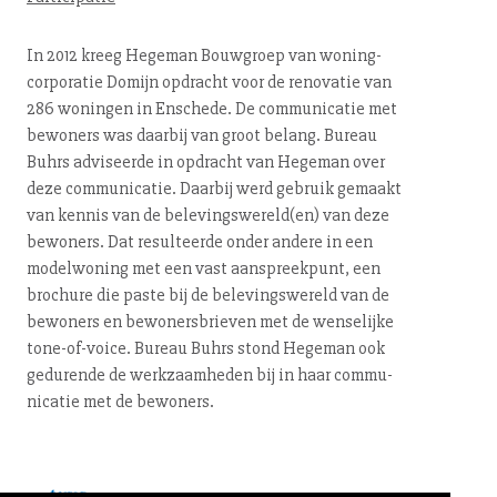
In 2012 kreeg Hegeman Bouwgroep van wo­ning­
cor­po­ra­tie Domijn opdracht voor de renovatie van
286 woningen in Enschede. De com­mu­ni­ca­tie met
bewoners was daarbij van groot belang. Bureau
Buhrs adviseerde in opdracht van Hegeman over
deze com­mu­ni­ca­tie. Daarbij werd gebruik gemaakt
van kennis van de be­le­vings­we­reld(en) van deze
bewoners. Dat resulteerde onder andere in een
modelwoning met een vast aan­spreek­punt, een
brochure die paste bij de be­le­vings­we­reld van de
bewoners en be­wo­ners­brie­ven met de wenselijke
to­ne-of-voi­ce. Bureau Buhrs stond Hegeman ook
gedurende de werk­zaam­he­den bij in haar com­mu­
ni­ca­tie met de bewoners.
← terug