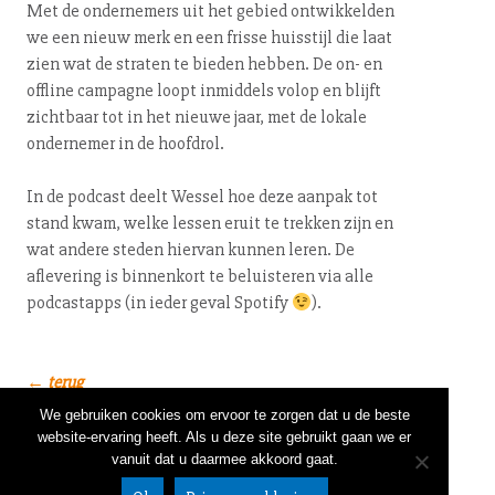
Met de ondernemers uit het gebied ont­wik­kel­den
we een nieuw merk en een frisse huisstijl die laat
zien wat de straten te bieden hebben. De on- en
offline campagne loopt inmiddels volop en blijft
zichtbaar tot in het nieuwe jaar, met de lokale
ondernemer in de hoofdrol.
In de podcast deelt Wessel hoe deze aanpak tot
stand kwam, welke lessen eruit te trekken zijn en
wat andere steden hiervan kunnen leren. De
aflevering is binnenkort te beluisteren via alle
podcastapps (in ieder geval Spotify
).
← terug
We gebruiken cookies om ervoor te zorgen dat u de beste
website-ervaring heeft. Als u deze site gebruikt gaan we er
NIEUWSBRIEF
LINKEDIN
CONTACT
020 632 58 05
vanuit dat u daarmee akkoord gaat.
DISCLAIMER
info@bureaub
ALGEMENE VOORWAARDEN