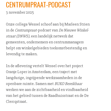
CENTRUMPRAAT-PODCAST
3 november 2025
Onze collega Wessel schoof aan bij Marleen Strien
in de
Cen­trum­praat
-podcast van
De Nieuwe Win­kel­
straat (DNWS)
, een landelijk netwerk dat
gemeenten, ondernemers en cen­trum­ma­na­gers
helpt om win­kel­ge­bie­den toe­komst­be­sten­dig en
levendig te maken.
In de aflevering vertelt Wessel over het project
Oranje Loper in Amsterdam, een traject met
langdurige, ingrijpende werk­zaam­he­den in de
openbare ruimte. Samen met
BUKO Bereikbaar
werken we aan de zicht­baar­heid en vind­baar­heid
van het gebied tussen de Raad­huis­straat en de De
Cler­c­q­straat.