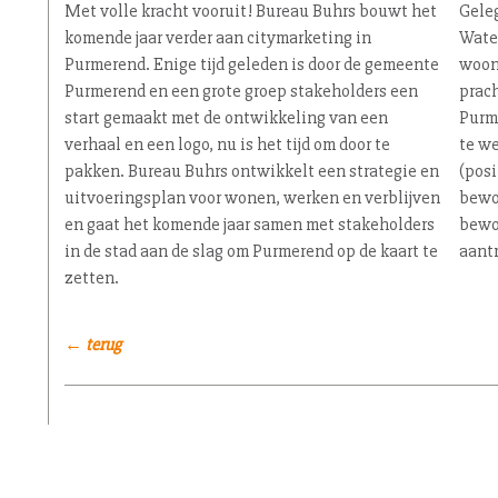
Met volle kracht vooruit! Bureau Buhrs bouwt het
Gele
komende jaar verder aan ci­ty­mar­ke­ting in
Wate
Purmerend. Enige tijd geleden is door de gemeente
woon
Purmerend en een grote groep sta­ke­hol­ders een
prach
start gemaakt met de ont­wik­ke­ling van een
Purme
verhaal en een logo, nu is het tijd om door te
te we
pakken. Bureau Buhrs ontwikkelt een strategie en
(pos
uit­voe­rings­plan voor wonen, werken en verblijven
bewo
en gaat het komende jaar samen met sta­ke­hol­ders
bewo
in de stad aan de slag om Purmerend op de kaart te
aant
zetten.
← terug