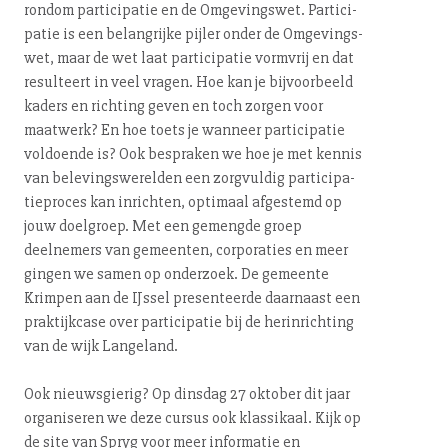
rondom par­ti­ci­pa­tie en de Om­ge­vings­wet. Par­ti­ci­
pa­tie is een belangrijke pijler onder de Om­ge­vings­
wet, maar de wet laat par­ti­ci­pa­tie vormvrij en dat
resulteert in veel vragen. Hoe kan je bij­voor­beeld
kaders en richting geven en toch zorgen voor
maatwerk? En hoe toets je wanneer par­ti­ci­pa­tie
voldoende is? Ook bespraken we hoe je met kennis
van be­le­vings­we­rel­den een zorgvuldig par­ti­ci­pa­
tie­pro­ces kan inrichten, optimaal afgestemd op
jouw doelgroep. Met een gemengde groep
deelnemers van gemeenten, corporaties en meer
gingen we samen op onderzoek. De gemeente
Krimpen aan de IJssel pre­sen­teer­de daarnaast een
prak­tijk­ca­se over par­ti­ci­pa­tie bij de her­in­rich­ting
van de wijk Langeland.
Ook nieuws­gie­rig? Op dinsdag 27 oktober dit jaar
organiseren we deze cursus ook klassikaal. Kijk op
de
site van Spryg
voor meer informatie en