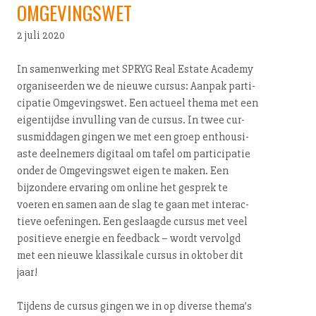
OMGEVINGSWET
2 juli 2020
In sa­men­wer­king met SPRYG Real Estate Academy
or­ga­ni­seer­den we de nieuwe cursus: Aanpak par­ti­
ci­pa­tie Om­ge­vings­wet. Een actueel thema met een
eigentijdse invulling van de cursus. In twee cur­
sus­mid­da­gen gingen we met een groep en­thou­si­
as­te deelnemers digitaal om tafel om par­ti­ci­pa­tie
onder de Om­ge­vings­wet eigen te maken. Een
bijzondere ervaring om online het gesprek te
voeren en samen aan de slag te gaan met in­ter­ac­
tie­ve oefeningen. Een geslaagde cursus met veel
positieve energie en feedback – wordt vervolgd
met een nieuwe klassikale cursus in oktober dit
jaar!
Tijdens de cursus gingen we in op diverse thema’s