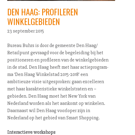
DEN HAAG: PROFILEREN
WINKELGEBIEDEN
23 september 2015
Bureau Buhrs is door de gemeente Den Haag/
Retailpunt gevraagd voor de begeleiding bij het
po­si­ti­o­ne­ren en profileren van de win­kel­ge­bie­den
in de stad. Den Haag heeft met haar ac­tie­pro­gram­
ma ‘Den Haag Winkelstad 2015-2018’ een
ambitieuze visie uit­ge­spro­ken: gaan excelleren
met haar ka­rak­te­ris­tie­ke win­kel­stra­ten en –
gebieden. Den Haag moet het New York van
Nederland worden als het aankomt op winkelen.
Daarnaast wil Den Haag voorloper zijn in
Nederland op het gebied van Smart Shopping.
In­ter­ac­tie­ve workshops