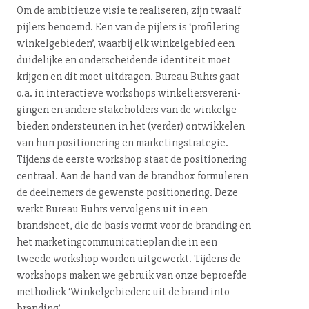
Om de ambitieuze visie te realiseren, zijn twaalf
pijlers benoemd. Een van de pijlers is ‘profilering
win­kel­ge­bie­den’, waarbij elk win­kel­ge­bied een
duidelijke en on­der­schei­den­de identiteit moet
krijgen en dit moet uitdragen. Bureau Buhrs gaat
o.a. in in­ter­ac­tie­ve workshops win­ke­liers­ver­e­ni­
gin­gen en andere sta­ke­hol­ders van de win­kel­ge­
bie­den on­der­steu­nen in het (verder) ontwikkelen
van hun po­si­ti­o­ne­ring en mar­ke­ting­stra­te­gie.
Tijdens de eerste workshop staat de po­si­ti­o­ne­ring
centraal. Aan de hand van de brandbox formuleren
de deelnemers de gewenste po­si­ti­o­ne­ring. Deze
werkt Bureau Buhrs vervolgens uit in een
brandsheet, die de basis vormt voor de branding en
het mar­ke­ting­com­mu­ni­ca­tie­plan die in een
tweede workshop worden uitgewerkt. Tijdens de
workshops maken we gebruik van onze beproefde
methodiek ‘Win­kel­ge­bie­den: uit de brand into
branding’.